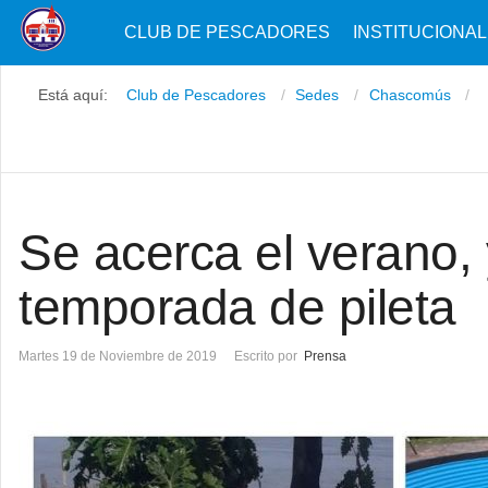
CLUB DE PESCADORES
INSTITUCIONAL
Está aquí:
Club de Pescadores
Sedes
Chascomús
Se acerca el verano, 
temporada de pileta
Martes 19 de Noviembre de 2019
Escrito por
Prensa