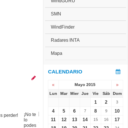
WindGURU
SMN
WindFinder
Radares INTA
Mapa
CALENDARIO
«
Mayo 2015
»
Lun
Mar
Mier
Jue
Vie
Sáb
Dom
1
2
3
4
5
6
7
8
9
10
¡No te
C
11
12
13
14
15
16
17
lo
o
podes
p