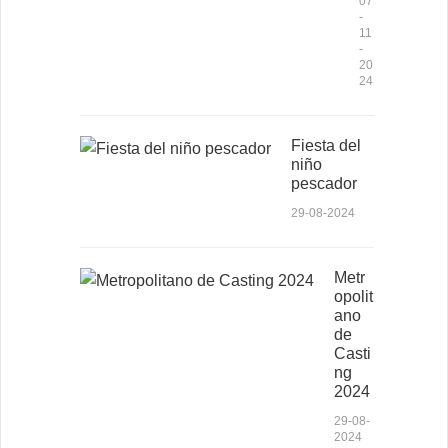
07
-
11
-
20
24
Fiesta del
niño
pescador
29-08-2024
Metr
opolit
ano
de
Casti
ng
2024
29-08-
2024