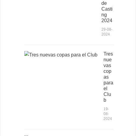
de
Casti
ng
2024
29-08-
2024
Tres
nue
vas
cop
as
para
el
Clu
b
19-
08-
2024