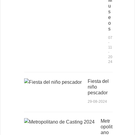
M
u
s
e
o
s
07
-
11
-
20
24
Fiesta del
niño
pescador
29-08-2024
Metr
opolit
ano