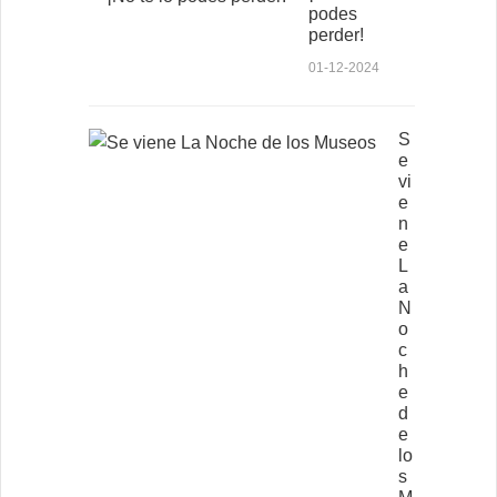
podes
perder!
01-12-2024
S
e
vi
e
n
e
L
a
N
o
c
h
e
d
e
lo
s