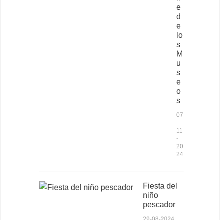
e
d
e
lo
s
M
u
s
e
o
s
07
-
11
-
20
24
Fiesta del
niño
pescador
29-08-2024