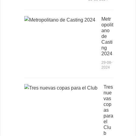
Metr
opolit
ano
de
Casti
ng
2024
29-08-
2024
Tres
nue
vas
cop
as
para
el
Clu
b