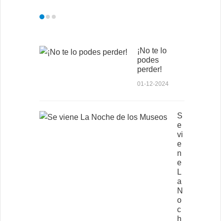
¡No te lo
podes
perder!
01-12-2024
S
e
vi
e
n
e
L
a
N
o
c
h