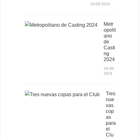
29-08-2024
Metr
opolit
ano
de
Casti
ng
2024
29-08-
2024
Tres
nue
vas
cop
as
para
el
Clu