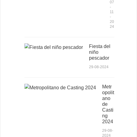
07
-
11
-
20
24
Fiesta del
niño
pescador
29-08-2024
Metr
opolit
ano
de
Casti
ng
2024
29-08-
2024