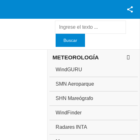
Facebook
Youtube
Twitter
Instagram
METEOROLOGÍA
WindGURU
SMN Aeroparque
SHN Mareógrafo
WindFinder
Radares INTA