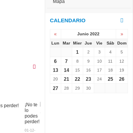
Mapa
CALENDARIO
«
Junio 2022
»
Lun
Mar
Mier
Jue
Vie
Sáb
Dom
1
2
3
4
5
6
7
8
9
10
11
12
13
14
15
16
17
18
19
20
21
22
23
24
25
26
27
28
29
30
¡No te
C
lo
o
podes
p
perder!
a
a
01-12-
n