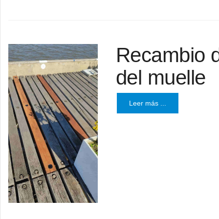
Recambio d
del muelle
Leer más ...