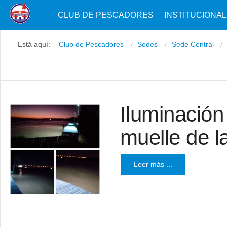
CLUB DE PESCADORES
INSTITUCIONAL
Está aquí:
Club de Pescadores
Sedes
Sede Central
Iluminación
muelle de 
Leer más ...