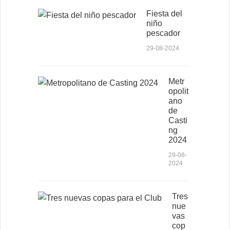
Fiesta del
niño
pescador
29-08-2024
Metr
opolit
ano
de
Casti
ng
2024
29-08-
2024
Tres
nue
vas
cop