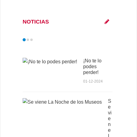
NOTICIAS
¡No te lo
podes
perder!
01-12-2024
S
e
vi
e
n
e
L