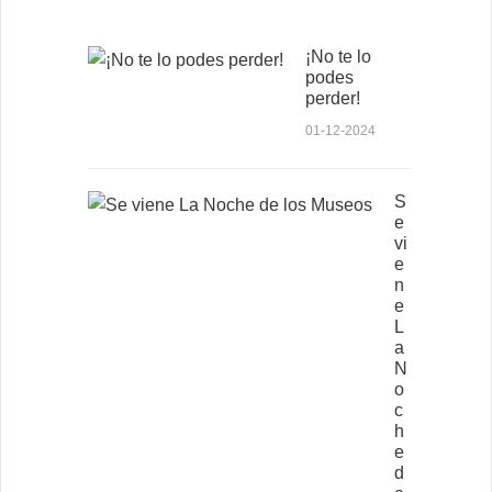
¡No te lo
podes
perder!
01-12-2024
S
e
vi
e
n
e
L
a
N
o
c
h
e
d