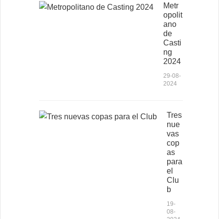
Metr
opolit
ano
de
Casti
ng
2024
29-08-
2024
Tres
nue
vas
cop
as
para
el
Clu
b
19-
08-