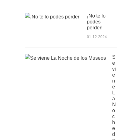
¡No te lo
podes
perder!
01-12-2024
S
e
vi
e
n
e
L
a
N
o
c
h
e
d