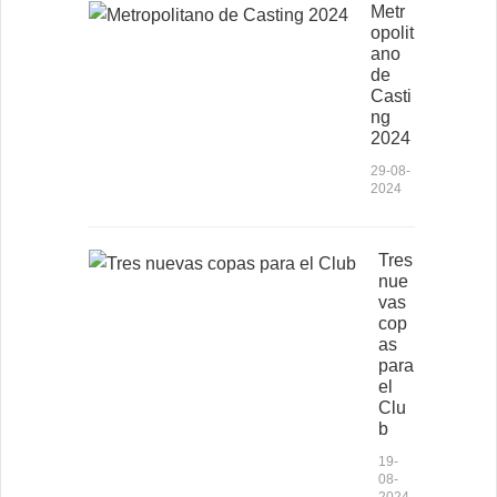
Metr
opolit
ano
de
Casti
ng
2024
29-08-
2024
Tres
nue
vas
cop
as
para
el
Clu
b
19-
08-
2024